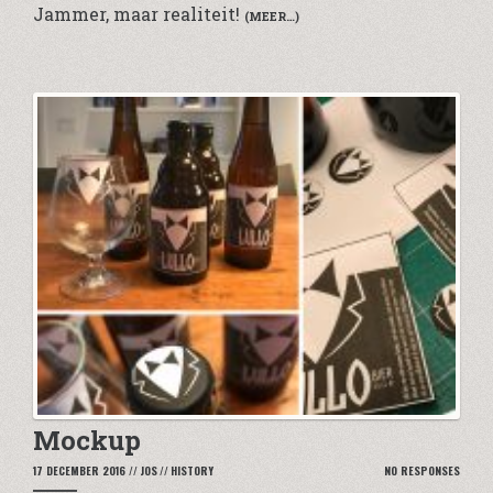
Jammer, maar realiteit!
(MEER…)
Mockup
17 DECEMBER 2016
//
JOS
//
HISTORY
NO RESPONSES