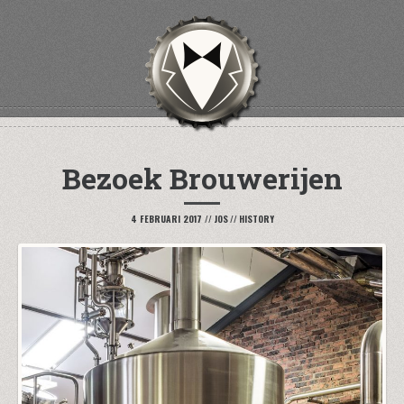
Bezoek Brouwerijen
4 FEBRUARI 2017
//
JOS
//
HISTORY