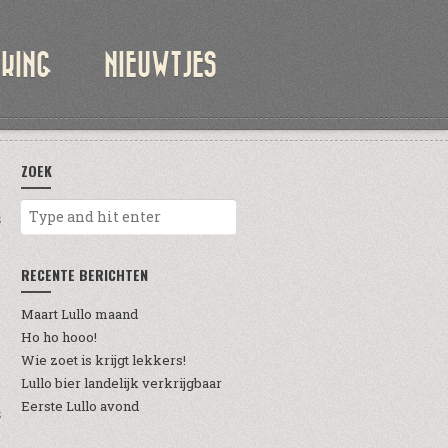
KKING
NIEUWTJES
ZOEK
S
RECENTE BERICHTEN
Maart Lullo maand
Ho ho hooo!
Wie zoet is krijgt lekkers!
Lullo bier landelijk verkrijgbaar
Eerste Lullo avond
S