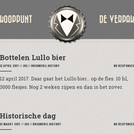
KOOPPUNT
DE VERPA
Bottelen Lullo bier
12 APRIL 2017
//
JOS
//
BROUWERIJ
,
HISTORY
NO RESPONSE
12 april 2017. Daar gaat het Lullo bier… op de fles. 10 hl,
3000 flesjes. Nog 2 weken rijpen en dan is het zover.
Historische dag
21 MAART 2017
//
JOS
//
BROUWERIJ
,
HISTORY
NO RESPONSE