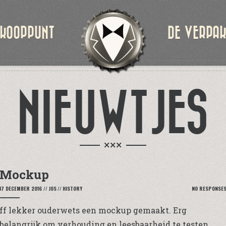
KOOPPUNT
DE VERPA
NIEUWTJES
×××
Mockup
17 DECEMBER 2016
//
JOS
//
HISTORY
NO RESPONSE
ff lekker ouderwets een mockup gemaakt. Erg
belangrijk om verhouding en leesbaarheid te testen