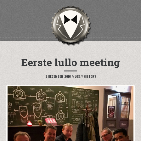
Eerste lullo meeting
3 DECEMBER 2016
//
JOS
//
HISTORY