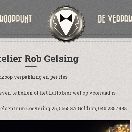
KOOPPUNT
DE VERPA
telier Rob Gelsing
rkoop verpakking en per fles.
even te bellen of het Lullo bier wel op voorraad is.
kelcentrum Coevering 25,
5665GA
Geldrop, 040 2857488